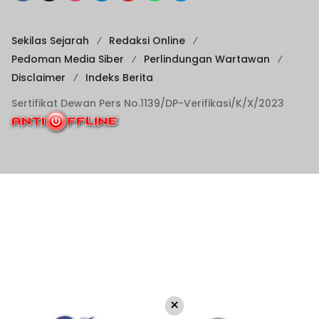
Sekilas Sejarah
Redaksi Online
Pedoman Media Siber
Perlindungan Wartawan
Disclaimer
Indeks Berita
Sertifikat Dewan Pers No.1139/DP-Verifikasi/K/X/2023
×