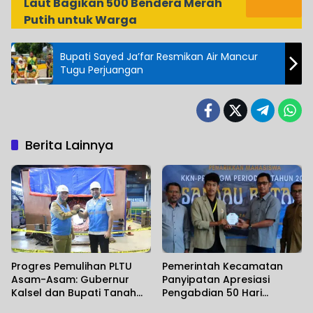
Laut Bagikan 500 Bendera Merah
Putih untuk Warga
Bupati Sayed Ja’far Resmikan Air Mancur
Tugu Perjuangan
Berita Lainnya
Progres Pemulihan PLTU
Pemerintah Kecamatan
Asam-Asam: Gubernur
Panyipatan Apresiasi
Kalsel dan Bupati Tanah
Pengabdian 50 Hari
Laut Pastikan Kesiapan
Mahasiswa KKN-PPM UGM