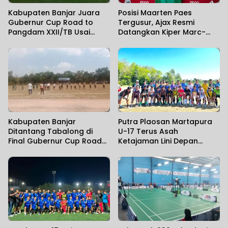
Kabupaten Banjar Juara
Posisi Maarten Paes
Gubernur Cup Road to
Tergusur, Ajax Resmi
Pangdam XXII/TB Usai
Datangkan Kiper Marc-
Kalahkan Tabalong 2-0
Andre ter Stegen
Barcelona
Kabupaten Banjar
Putra Plaosan Martapura
Ditantang Tabalong di
U-17 Terus Asah
Final Gubernur Cup Road
Ketajaman Lini Depan
to Pangdam XXII/TB Cup
Hadapi Piala Soeratin U-17
Kalsel