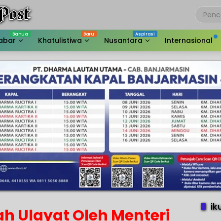
abar
Khatulistiwa
Nusantara
Internasional
ik
ah Ulayat Oleh Menteri