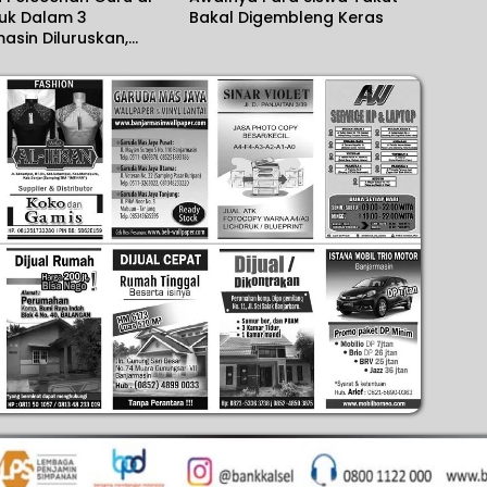
luk Dalam 3
Bakal Digembleng Keras
asin Diluruskan,
h Sebut Salah Paham