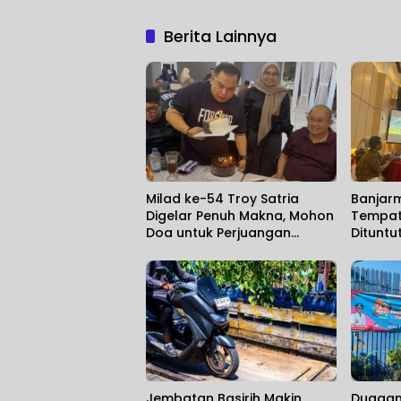
Berita Lainnya
Milad ke-54 Troy Satria
Banjarm
Digelar Penuh Makna, Mohon
Tempat
Doa untuk Perjuangan
Dituntu
Kalimantan Post
Political
Jembatan Basirih Makin
Dugaan