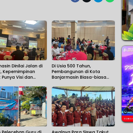
asin Dinilai Jalan di
Di Usia 500 Tahun,
, Kepemimpinan
Pembangunan di Kota
t Punya Visi dan
Banjarmasin Biasa-biasa
 Will
Saja
 Pelecehan Guru di
Awalnya Para Siswa Takut