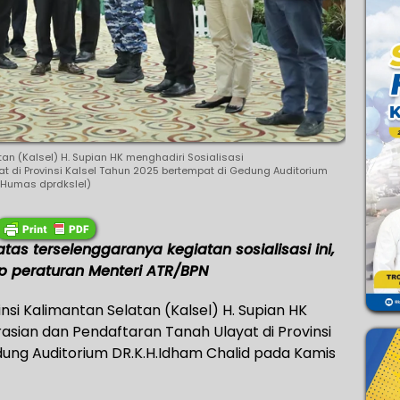
tan (Kalsel) H. Supian HK menghadiri Sosialisasi
 di Provinsi Kalsel Tahun 2025 bertempat di Gedung Auditorium
P/Humas dprdkslel)
as terselenggaranya kegiatan sosialisasi ini,
peraturan Menteri ATR/BPN
si Kalimantan Selatan (Kalsel) H. Supian HK
rasian dan Pendaftaran Tanah Ulayat di Provinsi
ung Auditorium DR.K.H.Idham Chalid pada Kamis