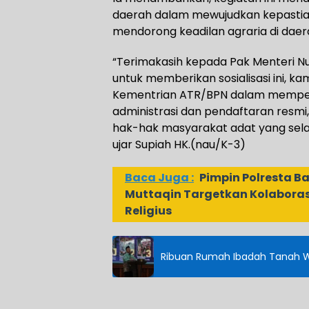
daerah dalam mewujudkan kepastia
mendorong keadilan agraria di daer
“Terimakasih kepada Pak Menteri N
untuk memberikan sosialisasi ini, k
Kementrian ATR/BPN dalam memperje
administrasi dan pendaftaran resmi
hak-hak masyarakat adat yang sel
ujar Supiah HK.(nau/K-3)
Baca Juga :
Pimpin Polresta B
Muttaqin Targetkan Kolaboras
Religius
Ribuan Rumah Ibadah Tanah Waka