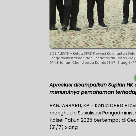
SOSIALISASI - Ketua DPRD Provinsi Kalimantan Sela
Pengadministrasian dan Pendaftaran Tanah Ulayat
DR.K.H.Idham Chalid pada Kamis (31/7) Siang. (K
Apresiasi disampaikan Supian HK at
menurutnya pemahaman terhadap 
BANJARBARU, KP – Ketua DPRD Provin
menghadiri Sosialisasi Pengadminist
Kalsel Tahun 2025 bertempat di Ged
(31/7) Siang.