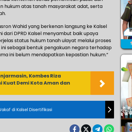
n hukum atas tanah masyarakat adat, serta
ah.
usron Wahid yang berkenan langsung ke Kalsel
ami dari DPRD Kalsel menyambut baik upaya
las status hukum tanah ulayat melalui proses
, ini sebagai bentuk pengakuan negara terhadap
ama ini belum mendapatkan kepastian hukum.”
anjarmasin, Kombes Riza
i Kuat Demi Kota Aman dan
f di Kalsel Disertifikasi