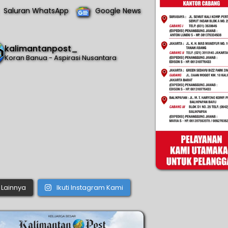
Saluran WhatsApp
Google News
kalimantanpost_
Koran Banua - Aspirasi Nusantara
Lainnya
Ikuti Instagram Kami