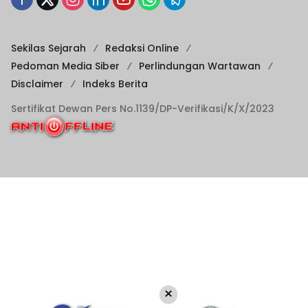
Sekilas Sejarah
Redaksi Online
Pedoman Media Siber
Perlindungan Wartawan
Disclaimer
Indeks Berita
Sertifikat Dewan Pers No.1139/DP-Verifikasi/K/X/2023
×