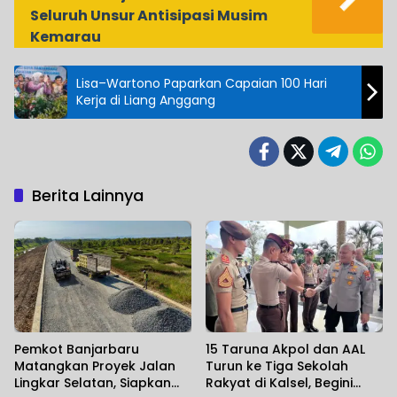
Seluruh Unsur Antisipasi Musim
Kemarau
Lisa–Wartono Paparkan Capaian 100 Hari
Kerja di Liang Anggang
Berita Lainnya
Pemkot Banjarbaru
15 Taruna Akpol dan AAL
Matangkan Proyek Jalan
Turun ke Tiga Sekolah
Lingkar Selatan, Siapkan
Rakyat di Kalsel, Begini