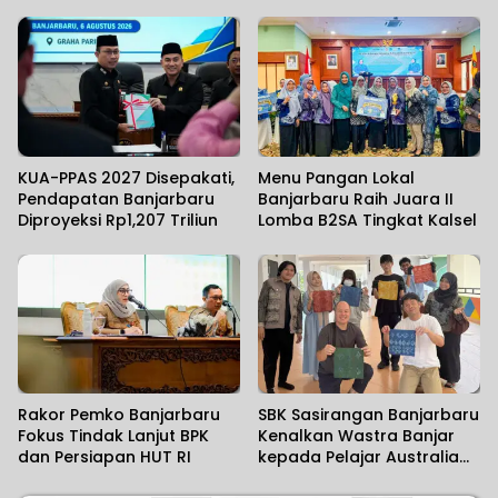
Akses Baru 43 Kilometer
Harapan Kapolda
KUA-PPAS 2027 Disepakati,
Menu Pangan Lokal
Pendapatan Banjarbaru
Banjarbaru Raih Juara II
Diproyeksi Rp1,207 Triliun
Lomba B2SA Tingkat Kalsel
Rakor Pemko Banjarbaru
SBK Sasirangan Banjarbaru
Fokus Tindak Lanjut BPK
Kenalkan Wastra Banjar
dan Persiapan HUT RI
kepada Pelajar Australia
dan Jepang