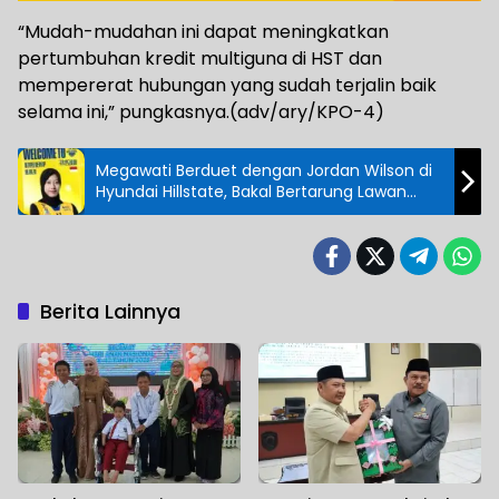
“Mudah-mudahan ini dapat meningkatkan
pertumbuhan kredit multiguna di HST dan
mempererat hubungan yang sudah terjalin baik
selama ini,” pungkasnya.(adv/ary/KPO-4)
Megawati Berduet dengan Jordan Wilson di
Hyundai Hillstate, Bakal Bertarung Lawan
Sahabatnya Bukilic
Berita Lainnya