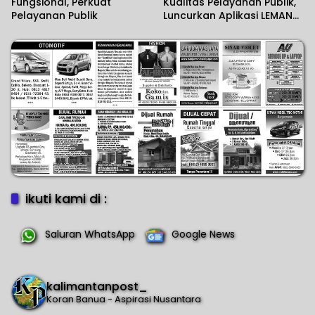
Fungsional, Perkuat
Kualitas Pelayanan Publik,
Pelayanan Publik
Luncurkan Aplikasi LEMANG
dan Jalin PKS Interinstansi
ikuti kami di :
Saluran WhatsApp
Google News
kalimantanpost_
Koran Banua - Aspirasi Nusantara