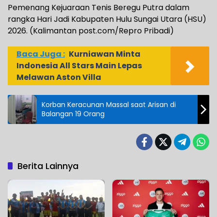
Pemenang Kejuaraan Tenis Beregu Putra dalam
rangka Hari Jadi Kabupaten Hulu Sungai Utara (HSU)
2026. (Kalimantan post.com/Repro Pribadi)
Baca Juga :
Kurniawan Minta
Indonesia All Stars Main Lepas
Melawan Aston Villa
Korban Keracunan Massal saat Arisan di
Balangan 19 Orang
Berita Lainnya