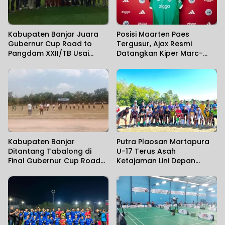
Kabupaten Banjar Juara
Posisi Maarten Paes
Gubernur Cup Road to
Tergusur, Ajax Resmi
Pangdam XXII/TB Usai
Datangkan Kiper Marc-
Kalahkan Tabalong 2-0
Andre ter Stegen
Barcelona
Kabupaten Banjar
Putra Plaosan Martapura
Ditantang Tabalong di
U-17 Terus Asah
Final Gubernur Cup Road
Ketajaman Lini Depan
to Pangdam XXII/TB Cup
Hadapi Piala Soeratin U-17
Kalsel