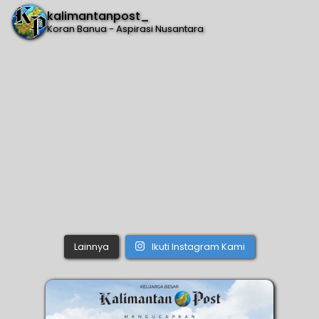
kalimantanpost_
Koran Banua - Aspirasi Nusantara
Lainnya
Ikuti Instagram Kami