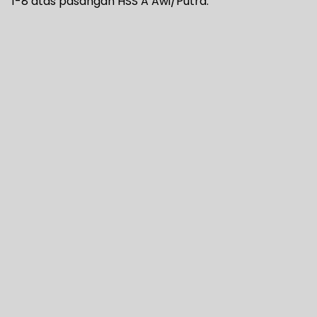
1-8 atas pasangan HSS A Awi/Putra.