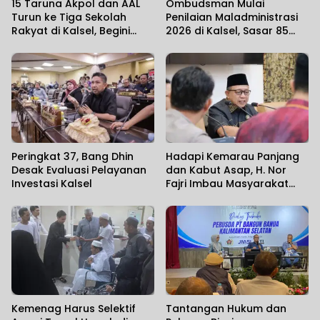
15 Taruna Akpol dan AAL
Ombudsman Mulai
Turun ke Tiga Sekolah
Penilaian Maladministrasi
Rakyat di Kalsel, Begini
2026 di Kalsel, Sasar 85
Harapan Kapolda
Unit Layanan
Peringkat 37, Bang Dhin
Hadapi Kemarau Panjang
Desak Evaluasi Pelayanan
dan Kabut Asap, H. Nor
Investasi Kalsel
Fajri Imbau Masyarakat
Utamakan Kesehatan
Kemenag Harus Selektif
Tantangan Hukum dan