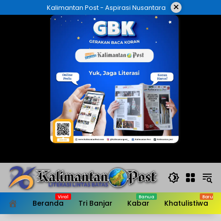
Langsung
×
Kalimantan Post - Aspirasi Nusantara
ke
konten
Beranda
Tri Banjar
Kabar
Khatulistiwa
HOME