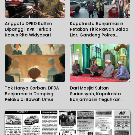
Anggota DPRD Kaltim
Kapolresta Banjarmasin
Dipanggil KPK Terkait
Petakan Titik Rawan Balap
Kasus Rita Widyasari
Liar, Gandeng Polres
Tetangga Perkuat
Pencegahan
Tak Hanya Korban, DP3A
Dari Masjid Sultan
Banjarmasin Dampingi
Suriansyah, Kapolresta
Pelaku di Bawah Umur
Banjarmasin Teguhkan
Komitmen Melayani
Masyarakat