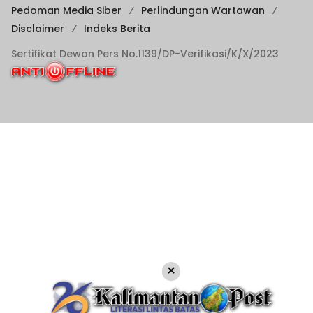
Pedoman Media Siber
Perlindungan Wartawan
Disclaimer
Indeks Berita
Sertifikat Dewan Pers No.1139/DP-Verifikasi/K/X/2023
×