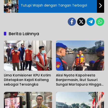
Tutupi Wajah dengan Tangan Terbogol
Berita Lainnya
Lima Komisioner KPU Kotim
Aksi Nyata Kapolresta
Ditetapkan Kejati Kalteng
Banjarmasin, Ikut Susuri
sebagai Tersangka
Sungai Martapura Hingga
Korban Tenggelam
Ditemukan