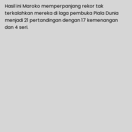
Hasil ini Maroko memperpanjang rekor tak
terkalahkan mereka di laga pembuka Piala Dunia
menjadi 21 pertandingan dengan 17 kemenangan
dan 4 seri.