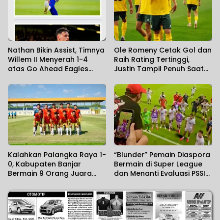
Nathan Bikin Assist, Timnya
Ole Romeny Cetak Gol dan
Willem II Menyerah 1-4
Raih Rating Tertinggi,
atas Go Ahead Eagles
Justin Tampil Penuh Saat
yang Diperkuat Dean
Fortuna Sittard Tahan PSV
James
2-2
Kalahkan Palangka Raya 1-
“Blunder” Pemain Diaspora
0, Kabupaten Banjar
Bermain di Super League
Bermain 9 Orang Juara
dan Menanti Evaluasi PSSI
Gubernur Cup Road to
Atas Kegagalan di Piala
Pangdam XXII/KB 2026
AFF