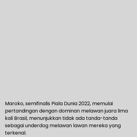
Maroko, semifinalis Piala Dunia 2022, memulai
pertandingan dengan dominan melawan juara lima
kali Brasil, menunjukkan tidak ada tanda-tanda
sebagai underdog melawan lawan mereka yang
terkenal.