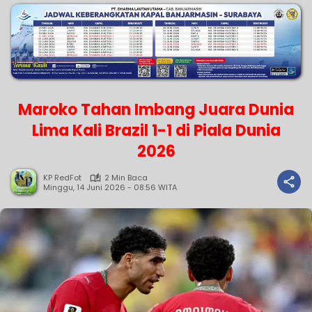
Maroko Tahan Imbang Juara Dunia
Lima Kali Brazil 1-1 di Piala Dunia
2026
KP RedFot
2 Min Baca
Minggu, 14 Juni 2026 - 08:56 WITA