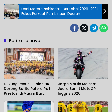
Dani Matera Nahkodai PDBI Kalsel 2026–2031,
Fokus Perkuat Pembinaan Daerah
Berita Lainnya
Dukung Penuh, Supian HK
Jorge Martin Melesat,
Dorong Barito Putera Raih
Juara Sprint MotoGP
Prestasi di Musim Baru
Inggris 2026