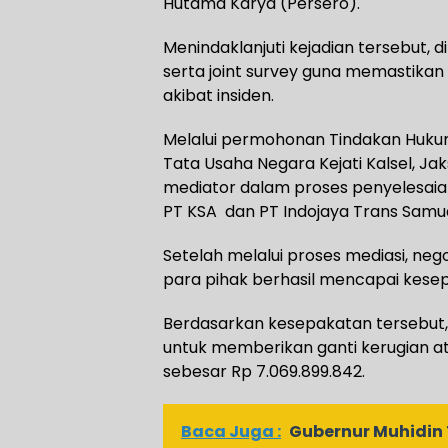
Hutama Karya (Persero).
Menindaklanjuti kejadian tersebut, d
serta joint survey guna memastikan 
akibat insiden.
Melalui permohonan Tindakan Hukum
Tata Usaha Negara Kejati Kalsel, J
mediator dalam proses penyelesaia
PT KSA dan PT Indojaya Trans Samu
Setelah melalui proses mediasi, nego
para pihak berhasil mencapai kese
Berdasarkan kesepakatan tersebut,
untuk memberikan ganti kerugian ata
sebesar Rp 7.069.899.842.
Baca Juga :
Gubernur Muhidin