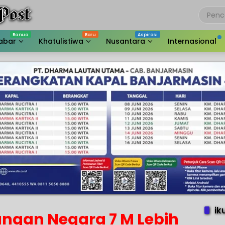
abar
Khatulistiwa
Nusantara
Internasional
ik
ngan Negara 7 M Lebih