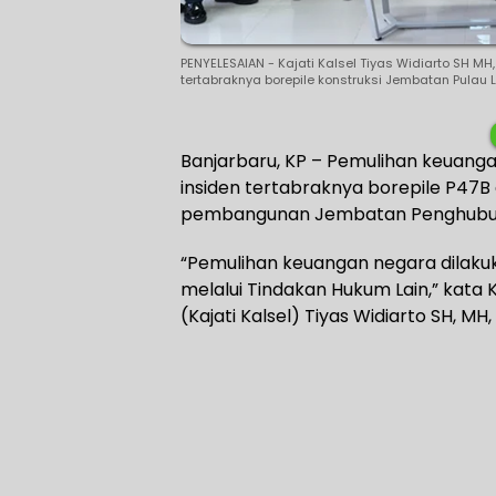
PENYELESAIAN - Kajati Kalsel Tiyas Widiarto SH M
tertabraknya borepile konstruksi Jembatan Pulau L
Banjarbaru, KP – Pemulihan keuang
insiden tertabraknya borepile P47B
pembangunan Jembatan Penghubung
“Pemulihan keuangan negara dilaku
melalui Tindakan Hukum Lain,” kata 
(Kajati Kalsel) Tiyas Widiarto SH, M