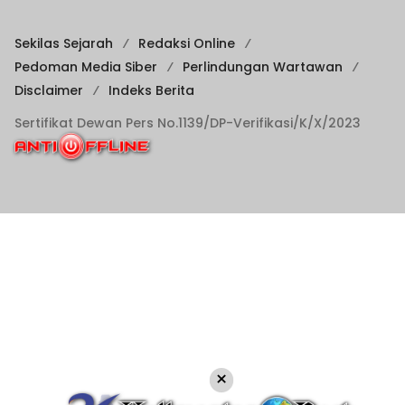
Sekilas Sejarah
Redaksi Online
Pedoman Media Siber
Perlindungan Wartawan
Disclaimer
Indeks Berita
Sertifikat Dewan Pers No.1139/DP-Verifikasi/K/X/2023
×