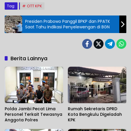
Tag:
OTT KPK
Presiden Prabowo Panggil BPKP dan PPATK
Saat Tahu Indikasi Penyelewengan di BGN
Berita Lainnya
Polda Jambi Pecat Lima
Rumah Sekretaris DPRD
Personel Terkait Tewasnya
Kota Bengkulu Digeladah
Anggota Polres
KPK