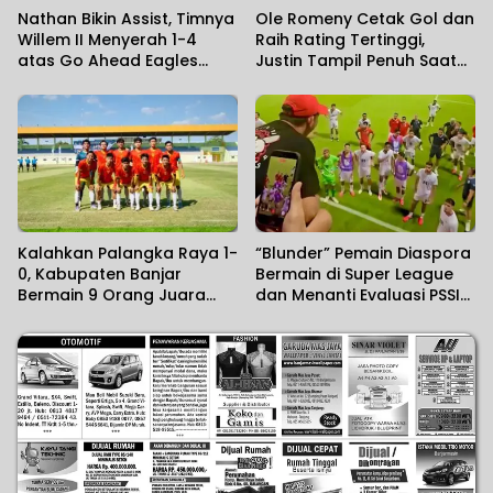
Nathan Bikin Assist, Timnya
Ole Romeny Cetak Gol dan
Willem II Menyerah 1-4
Raih Rating Tertinggi,
atas Go Ahead Eagles
Justin Tampil Penuh Saat
yang Diperkuat Dean
Fortuna Sittard Tahan PSV
James
2-2
Kalahkan Palangka Raya 1-
“Blunder” Pemain Diaspora
0, Kabupaten Banjar
Bermain di Super League
Bermain 9 Orang Juara
dan Menanti Evaluasi PSSI
Gubernur Cup Road to
Atas Kegagalan di Piala
Pangdam XXII/KB 2026
AFF