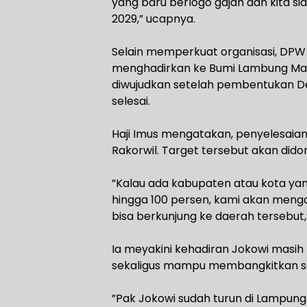
yang baru berlogo gajah dan kita 
2029,” ucapnya.
‎Selain memperkuat organisasi, DPW
menghadirkan ke Bumi Lambung Man
diwujudkan setelah pembentukan De
selesai.
‎Haji Imus mengatakan, penyelesaia
Rakorwil. Target tersebut akan dido
‎”Kalau ada kabupaten atau kota 
hingga 100 persen, kami akan men
bisa berkunjung ke daerah tersebut,
‎Ia meyakini kehadiran Jokowi masih
sekaligus mampu membangkitkan se
‎”Pak Jokowi sudah turun di Lampun