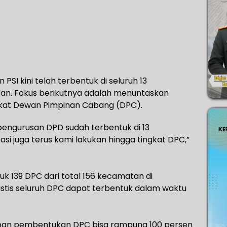
SI kini telah terbentuk di seluruh 13
tan. Fokus berikutnya adalah menuntaskan
kat Dewan Pimpinan Cabang (DPC).
epengurusan DPD sudah terbentuk di 13
i juga terus kami lakukan hingga tingkat DPC,”
ntuk 139 DPC dari total 156 kecamatan di
istis seluruh DPC dapat terbentuk dalam waktu
 depan pembentukan DPC bisa rampung 100 persen