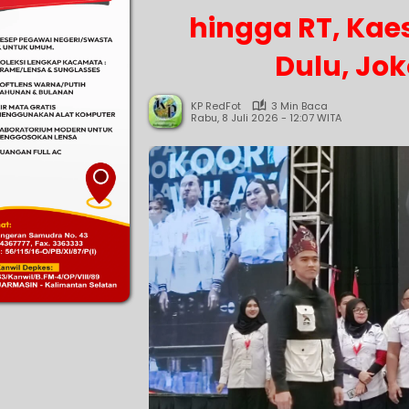
hingga RT, Kae
Dulu, Jok
KP RedFot
3 Min Baca
Rabu, 8 Juli 2026 - 12:07 WITA