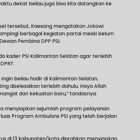
tu dekat beliau juga bisa kita datangkan ke
lsel tersebut, Kaesang mengatakan Jokowi
ampingi berbagai kegiatan partai meski belum
a Dewan Pembina DPP PSI.
a kader PSI Kalimantan Selatan agar terlebih
 DPRT.
gin beliau hadir di Kalimantan Selatan,
 diselesaikan terlebih dahulu. Insya Allah
angat dan kekuatan baru,” tandasnya.
an juga menyiapkan sejumlah program pelayanan
uas Program Ambulans PSI yang telah berjalan
rus di 13 kabupaten/kota diarahkan menyiapkan