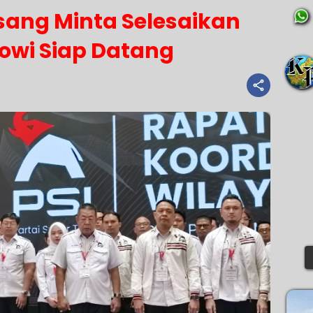
sang Minta Selesaikan
owi Siap Datang‎‎