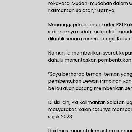
rekayasa. Mudah-mudahan dalam wak
Kalimantan Selatan,” ujarnya.
‎Menanggapi keinginan kader PSI Ka
sebenarnya sudah mulai aktif mend
dilantik secara resmi sebagai Ketu
‎Namun, ia memberikan syarat kepad
dahulu menuntaskan pembentukan
‎”Saya berharap teman-teman yang in
pembentukan Dewan Pimpinan Ranting
beliau akan datang memberikan sem
‎Di sisi lain, PSI Kalimantan Selat
masyarakat. Salah satunya memperl
sejak 2023.
‎Haji Imus mengatakan setiap pengu