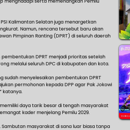
siap menghadapi serta memenangkan Pemilu
 PSI Kalimantan Selatan juga menargetkan
gkurat. Namun, rencana tersebut baru akan
wan Pimpinan Ranting (DPRT) di seluruh daerah
n pembentukan DPRT menjadi prioritas setelah
rong melalui seluruh DPC di kabupaten dan kota.
yang sudah menyelesaikan pembentukan DPRT
gajukan permohonan kepada DPP agar Pak Jokowi
” katanya.
 memiliki daya tarik besar di tengah masyarakat
mangat kader menjelang Pemilu 2029.
g. Sambutan masyarakat di sana luar biasa tanpa