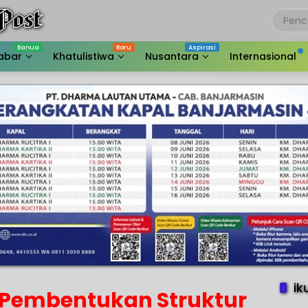
abar
Khatulistiwa
Nusantara
Internasional
ik
ut Pembentukan Struktur