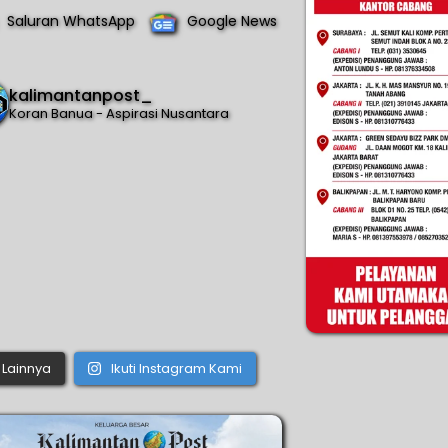
Saluran WhatsApp
Google News
kalimantanpost_
Koran Banua - Aspirasi Nusantara
Lainnya
Ikuti Instagram Kami