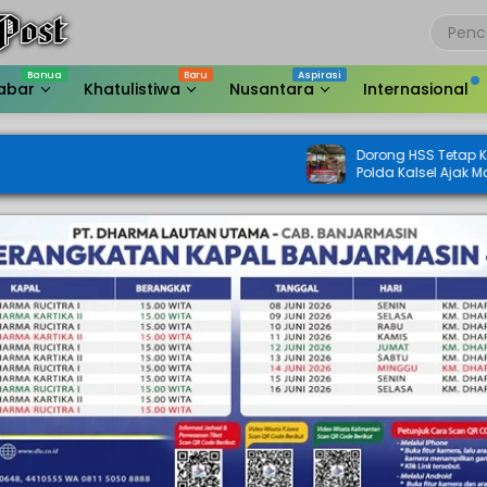
abar
Khatulistiwa
Nusantara
Internasional
Dorong HSS Tetap Kondusif, Intelkam
Polda Kalsel Ajak Masyarakat Perkuat
Sinergi