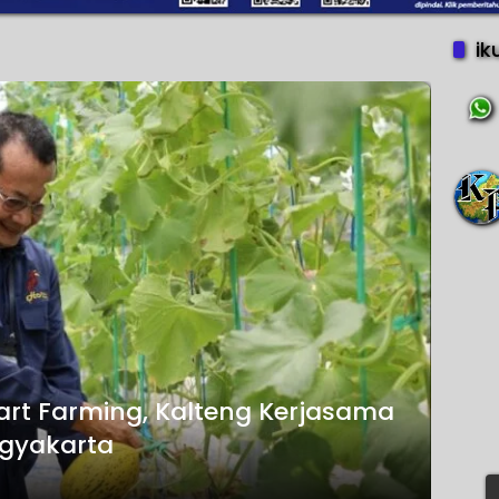
ik
rt Farming, Kalteng Kerjasama
gyakarta