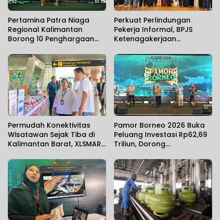
Pertamina Patra Niaga
Perkuat Perlindungan
Regional Kalimantan
Pekerja Informal, BPJS
Borong 10 Penghargaan
Ketenagakerjaan
ISRA 2026
Banjarmasin Gelar
Sosialisasi Bersama
Anggota Komisi IX DPR RI
Permudah Konektivitas
Pamor Borneo 2026 Buka
Wisatawan Sejak Tiba di
Peluang Investasi Rp62,69
Kalimantan Barat, XLSMART
Triliun, Dorong
Hadirkan Layanan Aktivasi
Transformasi Ekonomi
SIM Card di Bandara
Kalimantan
Supadio