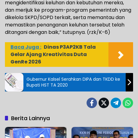
mengidentifikasi keluhan dan kebutuhan mereka,
dan merijuk ke program-program pemerintah yang
dikelola SKPD/SOPD terkait, serta memantau dan
memastikan penanganan keluhan tersebut telah
ditangani dengan baik,” tutupnya. (rzk/K-6)
Baca Juga :
Dinas P3AP2KB Tala
Gelar Ajang Kreativitas Duta
GenRe 2026
Gubernur Kalsel Serahkan DIPA dan TKDD ke
Bupati HST TA 2020
Berita Lainnya