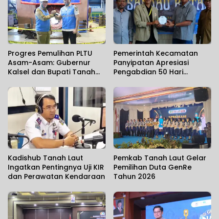
Progres Pemulihan PLTU
Pemerintah Kecamatan
Asam-Asam: Gubernur
Panyipatan Apresiasi
Kalsel dan Bupati Tanah
Pengabdian 50 Hari
Laut Pastikan Kesiapan
Mahasiswa KKN-PPM UGM
Infrastruktur Kelistrikan
Kadishub Tanah Laut
Pemkab Tanah Laut Gelar
Ingatkan Pentingnya Uji KIR
Pemilihan Duta GenRe
dan Perawatan Kendaraan
Tahun 2026