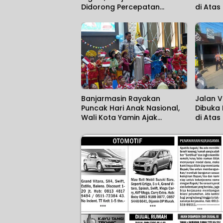
Didorong Percepatan
di Atas
Aktivasi IKD melalui Jemput
Bola
Banjarmasin Rayakan
Jalan V
Puncak Hari Anak Nasional,
Dibuka
Wali Kota Yamin Ajak
di Atas
Wujudkan Generasi Emas