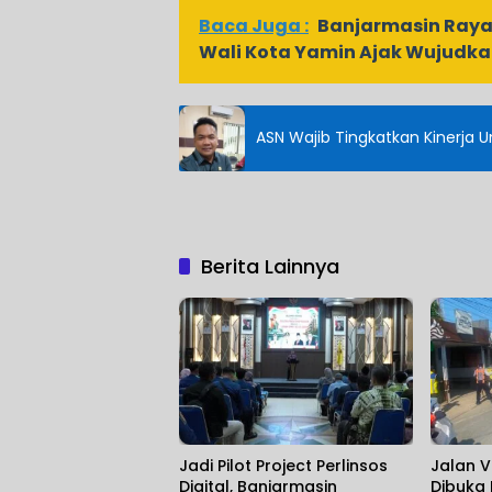
Baca Juga :
Banjarmasin Raya
Wali Kota Yamin Ajak Wujudka
ASN
Berita Lainnya
Jadi Pilot Project Perlinsos
Jalan V
Digital, Banjarmasin
Dibuka