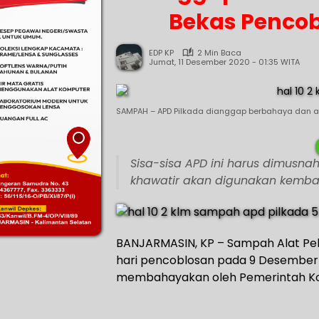
Bekas Pencob
EDP KP
2 Min Baca
Jumat, 11 Desember 2020 - 01:35 WITA
SAMPAH – APD Pilkada dianggap berbahaya dan ak
Sisa-sisa APD ini harus dimusn
khawatir akan digunakan kembal
BANJARMASIN, KP – Sampah Alat Peli
hari pencoblosan pada 9 Desember
membahayakan oleh Pemerintah Ko