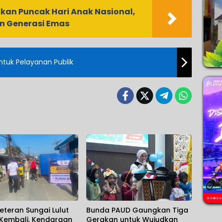
kan Puncak Hari Anak Nasional,
n Generasi Emas
 Wajib Tingkatkan Kinerja Untuk Pelayanan Publik
eteran Sungai Lulut
Bunda PAUD Gaungkan Tiga
 Kembali, Kendaraan
Gerakan untuk Wujudkan