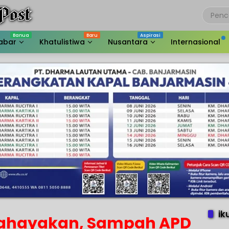
abar
Khatulistiwa
Nusantara
Internasional
ik
ahayakan, Sampah APD