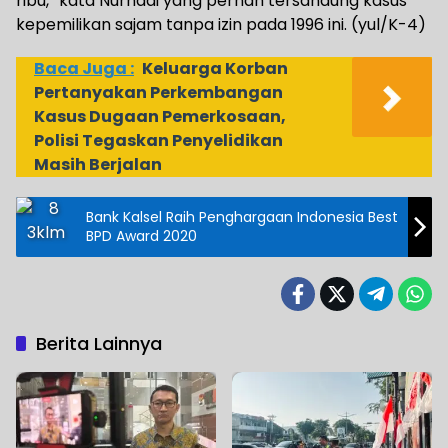
ribu,” kata Nurhadi yang pernah tersandung kasus
kepemilikan sajam tanpa izin pada 1996 ini. (yul/K-4)
Baca Juga :
Keluarga Korban
Pertanyakan Perkembangan
Kasus Dugaan Pemerkosaan,
Polisi Tegaskan Penyelidikan
Masih Berjalan
Bank Kalsel Raih Penghargaan Indonesia Best
BPD Award 2020
Berita Lainnya