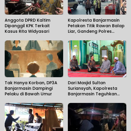
Anggota DPRD Kaltim
Kapolresta Banjarmasin
Dipanggil KPK Terkait
Petakan Titik Rawan Balap
Kasus Rita Widyasari
Liar, Gandeng Polres
Tetangga Perkuat
Pencegahan
Tak Hanya Korban, DP3A
Dari Masjid Sultan
Banjarmasin Dampingi
Suriansyah, Kapolresta
Pelaku di Bawah Umur
Banjarmasin Teguhkan
Komitmen Melayani
Masyarakat