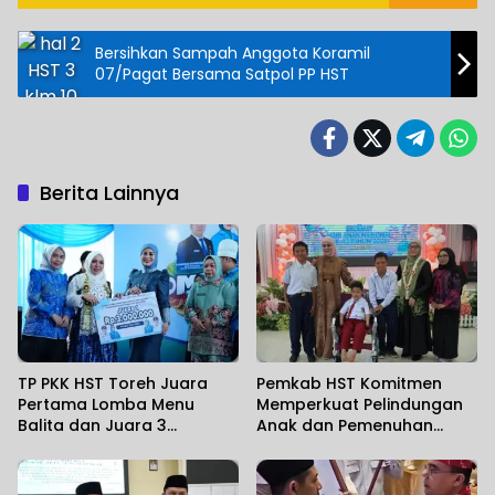
Bersihkan Sampah Anggota Koramil
07/Pagat Bersama Satpol PP HST
Berita Lainnya
TP PKK HST Toreh Juara
Pemkab HST Komitmen
Pertama Lomba Menu
Memperkuat Pelindungan
Balita dan Juara 3
Anak dan Pemenuhan
Kategori Kudapan
Haknya