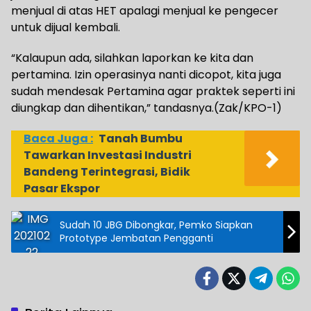
menjual di atas HET apalagi menjual ke pengecer
untuk dijual kembali.
“Kalaupun ada, silahkan laporkan ke kita dan
pertamina. Izin operasinya nanti dicopot, kita juga
sudah mendesak Pertamina agar praktek seperti ini
diungkap dan dihentikan,” tandasnya.(Zak/KPO-1)
Baca Juga :
Tanah Bumbu
Tawarkan Investasi Industri
Bandeng Terintegrasi, Bidik
Pasar Ekspor
Sudah 10 JBG Dibongkar, Pemko Siapkan
Prototype Jembatan Pengganti