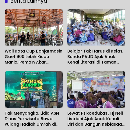
Berita Lainnya
Wali Kota Cup Banjarmasin
Belajar Tak Harus di Kelas,
Gaet 900 Lebih Kicau
Bunda PAUD Ajak Anak
Mania, Pemain Akar
Kenal Literasi di Taman
Rumput Ikut Unjuk Gigi
Jahri Saleh
Tak Menyangka, Lidia ASN
Lewat Psikoedukasi, Hj Neli
Dinas Pariwisata Bawa
Listriani Ajak Anak Kenali
Pulang Hadiah Umrah di
Diri dan Bangun Kebiasaan
Penutupan Pamor Borneo
Positif