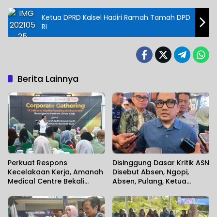
Ketua DPRD Kalsel Hadiri Ramah Tamah DPD
RI
Berita Lainnya
Perkuat Respons
Disinggung Dasar Kritik ASN
Kecelakaan Kerja, Amanah
Disebut Absen, Ngopi,
Medical Centre Bekali
Absen, Pulang, Ketua
Perusahaan Penanganan
Komisi II DPR RI Minta
Cedera Sejak Menit
Wartawan Menilai Sendiri
Pertama