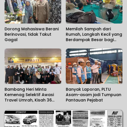
Dorong Mahasiswa Berani
Memilah Sampah dari
Berinovasi, tidak Takut
Rumah, Langkah Kecil yang
Gagal
Berdampak Besar bagi
Lingkungan
Bambang Heri Minta
Banyak Laporan, PLTU
Kemenag Selektif Awasi
Asam-asam jadi Tumpuan
Travel Umrah, Kisah 36
Pantauan Pejabat
Jemaah Kalsel Terlantar di
Jeddah Mengundang Haru