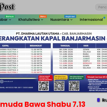
abar
Khatulistiwa
Nusantara
Internasional
ik
Pemuda Bawa Shabu 7,13