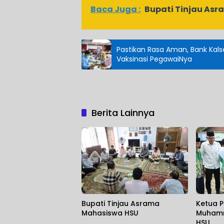
Baca Juga :
Bupati Tinjau As
Pastikan Rasa Aman, Bank Kals
Vaksinasi PegawaiNya
Berita Lainnya
Bupati Tinjau Asrama
Ketua P
Mahasiswa HSU
Muhamm
HSU