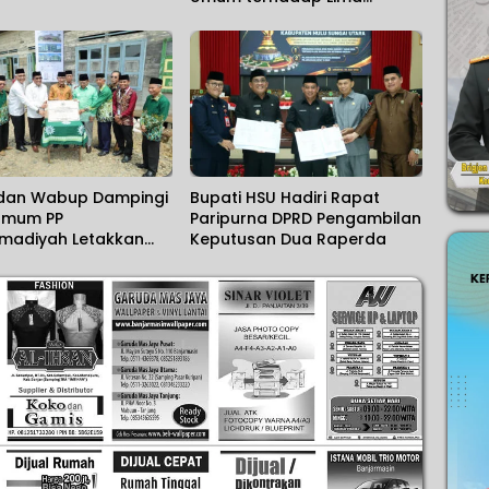
Raperda
 dan Wabup Dampingi
Bupati HSU Hadiri Rapat
Umum PP
Paripurna DPRD Pengambilan
adiyah Letakkan
Keputusan Dua Raperda
ertama