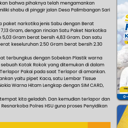
arkan bahwa pihaknya telah mengamankan
iki shabu di pinggir jalan Desa Palimbangan Sari
 paket narkotika jenis Sabu dengan Berat
7,13 Gram, dengan rincian Satu Paket Narkotika
n 5,03 Gram berat bersih 4,83 Gram. Dan satu
erat keseluruhan 2.50 Gram berat bersih 2.30
asat terbungkus dengan Sobekan Plastik warna
am sebuah Kotak Rokok yang ditemukan di dalam
Terlapor Pakai pada saat Terlapor di amankan.
ankan yaitu pipet Kaca, satu Lembar Tissue
 Nokia Warna Hitam Lengkap dengan SIM CARD,
etempat kita geladah. Dan kemudian terlapor dan
 Resnarkoba Polres HSU guna proses Penyidikan