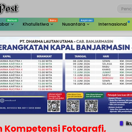
abar
Khatulistiwa
Nusantara
Internasional
ik
 Kompetensi Fotografi,