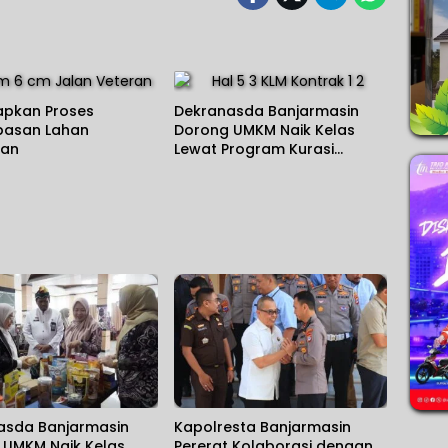
apkan Proses
Dekranasda Banjarmasin
asan Lahan
Dorong UMKM Naik Kelas
nan
Lewat Program Kurasi
Produk
asda Banjarmasin
Kapolresta Banjarmasin
 UMKM Naik Kelas
Pererat Kolaborasi dengan