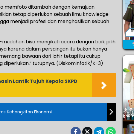
sa memfoto ditambah dengan kemajuan
mikian tetap diperlukan sebuah ilmu knowledge
ngga menjadi profesi dan menghasilkan sebuah
h-mudahan bisa mengikuti acara dengan baik pilih
nya karena dalam persaingan itu bukan hanya
n memang bawaan dari lahir tetapi itu cukup
diperlukan,” tutupnya. (Diskominfotik/K-3)
asin Lantik Tujuh Kepala SKPD
oras Kebangkitan Ekonomi