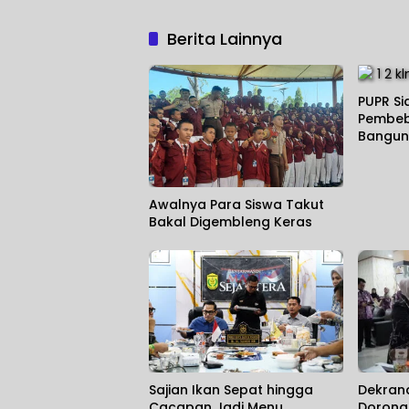
Berita Lainnya
PUPR Si
Pembeb
Bangu
Awalnya Para Siswa Takut
Bakal Digembleng Keras
Sajian Ikan Sepat hingga
Dekran
Cacapan Jadi Menu
Dorong