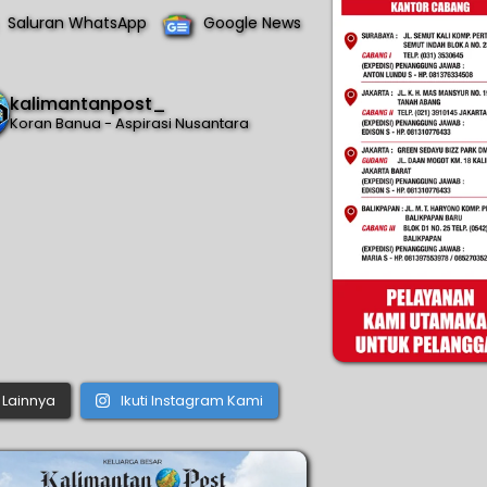
Saluran WhatsApp
Google News
kalimantanpost_
Koran Banua - Aspirasi Nusantara
Lainnya
Ikuti Instagram Kami