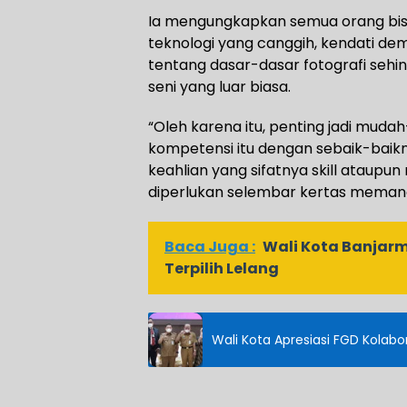
Ia mengungkapkan semua orang bi
teknologi yang canggih, kendati de
tentang dasar-dasar fotografi sehi
seni yang luar biasa.
“Oleh karena itu, penting jadi muda
kompetensi itu dengan sebaik-baik
keahlian yang sifatnya skill ataupu
diperlukan selembar kertas memang 
Baca Juga :
Wali Kota Banjarm
Terpilih Lelang
Wali Kota Apresiasi FGD Kolab