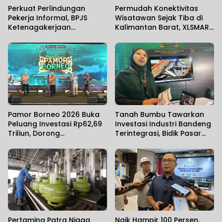
Perkuat Perlindungan
Permudah Konektivitas
Pekerja Informal, BPJS
Wisatawan Sejak Tiba di
Ketenagakerjaan
Kalimantan Barat, XLSMART
Banjarmasin Gelar
Hadirkan Layanan Aktivasi
Sosialisasi Bersama
SIM Card di Bandara
Anggota Komisi IX DPR RI
Supadio
Pamor Borneo 2026 Buka
Tanah Bumbu Tawarkan
Peluang Investasi Rp62,69
Investasi Industri Bandeng
Triliun, Dorong
Terintegrasi, Bidik Pasar
Transformasi Ekonomi
Ekspor
Kalimantan
Pertamina Patra Niaga
Naik Hampir 100 Persen,