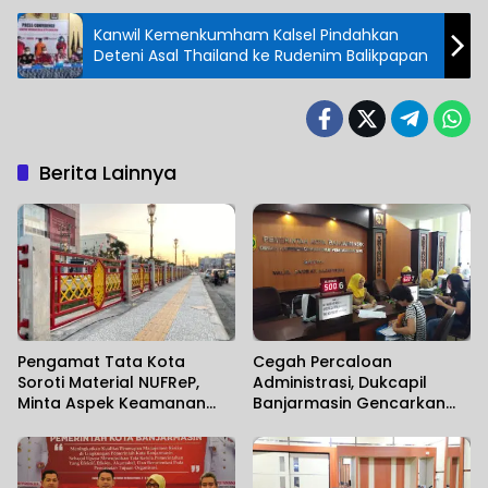
Kanwil Kemenkumham Kalsel Pindahkan
Deteni Asal Thailand ke Rudenim Balikpapan
Berita Lainnya
Pengamat Tata Kota
Cegah Percaloan
Soroti Material NUFReP,
Administrasi, Dukcapil
Minta Aspek Keamanan
Banjarmasin Gencarkan
Dievaluasi Seiring
Sosialisasi Mudahnya
Maraknya Pencurian
Berurusan kepada
Fasilitas Umum
Masyarakat