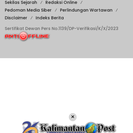
Sekilas Sejarah
Redaksi Online
Pedoman Media Siber
Perlindungan Wartawan
Disclaimer
Indeks Berita
Sertifikat Dewan Pers No.1139/DP-Verifikasi/K/X/2023
×