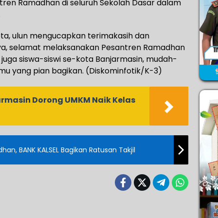
tren Ramadhan di seluruh Sekolah Dasar dalam
.
ota, ulun mengucapkan terimakasih dan
nya, selamat melaksanakan Pesantren Ramadhan
uga siswa-siswi se-kota Banjarmasin, mudah-
mu yang pian bagikan. (Diskominfotik/K-3)
rmasin Dorong UMKM Naik Kelas
han, BANK KALSEL Bagikan Ratusan Takjil