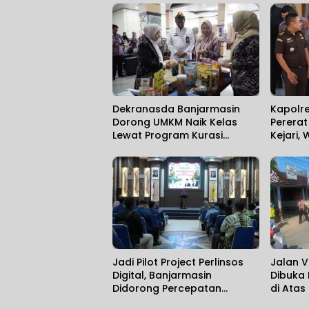
Dekranasda Banjarmasin
Kapolr
Dorong UMKM Naik Kelas
Perera
Lewat Program Kurasi
Kejari,
Produk
Hukum 
Jadi Pilot Project Perlinsos
Jalan V
Digital, Banjarmasin
Dibuka
Didorong Percepatan
di Atas
Aktivasi IKD melalui Jemput