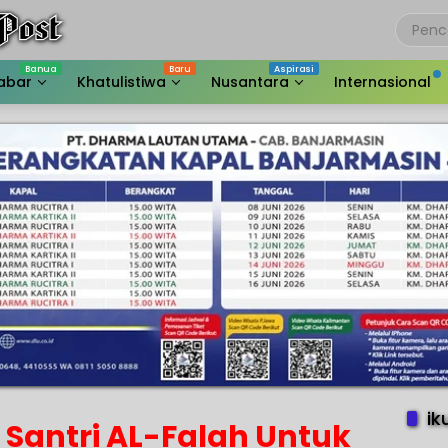
abar
Khatulistiwa
Nusantara
Internasional
ik
 Santri AL-Falah Untuk