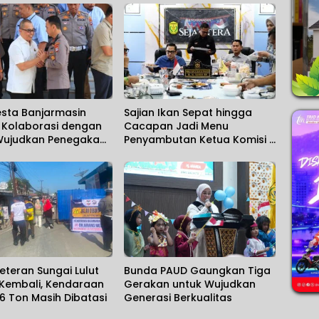
esta Banjarmasin
Sajian Ikan Sepat hingga
t Kolaborasi dengan
Cacapan Jadi Menu
 Wujudkan Penegakan
Penyambutan Ketua Komisi II
yang Solid
DPR RI
eteran Sungai Lulut
Bunda PAUD Gaungkan Tiga
 Kembali, Kendaraan
Gerakan untuk Wujudkan
 6 Ton Masih Dibatasi
Generasi Berkualitas