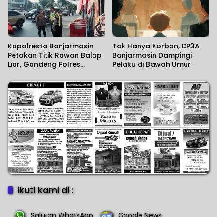
Kapolresta Banjarmasin
Tak Hanya Korban, DP3A
Petakan Titik Rawan Balap
Banjarmasin Dampingi
Liar, Gandeng Polres
Pelaku di Bawah Umur
Tetangga Perkuat
Pencegahan
ikuti kami di :
Saluran WhatsApp
Google News