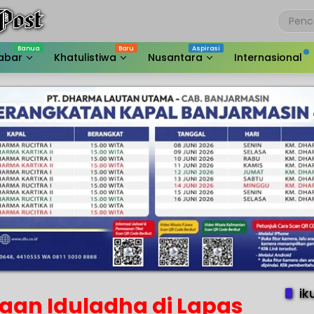
abar
Khatulistiwa
Nusantara
Internasional
ik
an Iduladha di Lapas