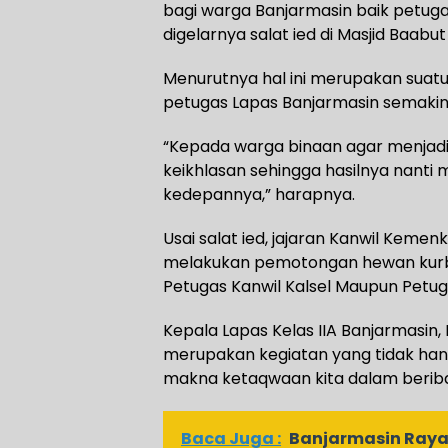
bagi warga Banjarmasin baik petug
digelarnya salat ied di Masjid Baabu
Menurutnya hal ini merupakan sua
petugas Lapas Banjarmasin semakin 
“Kepada warga binaan agar menjad
keikhlasan sehingga hasilnya nanti
kedepannya,” harapnya.
Usai salat ied, jajaran Kanwil Keme
melakukan pemotongan hewan kurba
Petugas Kanwil Kalsel Maupun Petug
Kepala Lapas Kelas IIA Banjarmasin,
merupakan kegiatan yang tidak han
makna ketaqwaan kita dalam berib
Baca Juga :
Banjarmasin Raya