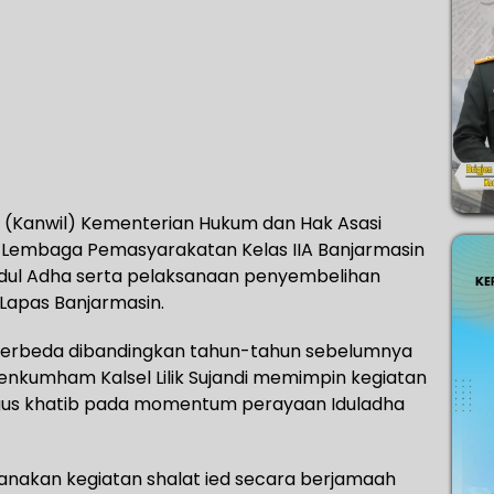
ah (Kanwil) Kementerian Hukum dan Hak Asasi
i Lembaga Pemasyarakatan Kelas IIA Banjarmasin
 Idul Adha serta pelaksanaan penyembelihan
Lapas Banjarmasin.
i berbeda dibandingkan tahun-tahun sebelumnya
nkumham Kalsel Lilik Sujandi memimpin kegiatan
igus khatib pada momentum perayaan Iduladha
aksanakan kegiatan shalat ied secara berjamaah