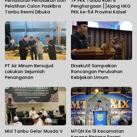
Pemusatan Pendidikan dan
TP PKK Tanbu Raih 4
Pelatihan Calon Paskibra
Penghargaan []Ajang HKG
Tanbu Resmi Dibuka
PKK ke-54 Provinsi Kalsel
PT Air Minum Bersujud
Eksekutif Sampaikan
Lakukan Sejumlah
Rancangan Perubahan
Penanganan
Kebijakan Umum
MUI Tanbu Gelar Musda V
MTQN Ke 19 Kecamatan
Karang Bintang Resmi