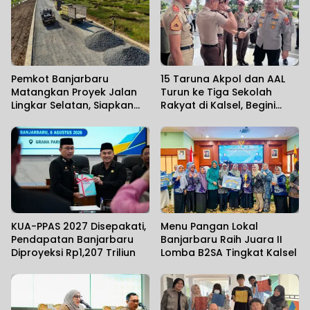
Pemkot Banjarbaru
15 Taruna Akpol dan AAL
Matangkan Proyek Jalan
Turun ke Tiga Sekolah
Lingkar Selatan, Siapkan
Rakyat di Kalsel, Begini
Akses Baru 43 Kilometer
Harapan Kapolda
KUA-PPAS 2027 Disepakati,
Menu Pangan Lokal
Pendapatan Banjarbaru
Banjarbaru Raih Juara II
Diproyeksi Rp1,207 Triliun
Lomba B2SA Tingkat Kalsel