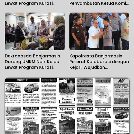
Lewat Program Kurasi
Penyambutan Ketua Komisi
Produk
II DPR RI
Dekranasda Banjarmasin
Kapolresta Banjarmasin
Dorong UMKM Naik Kelas
Pererat Kolaborasi dengan
Lewat Program Kurasi
Kejari, Wujudkan
Produk
Penegakan Hukum yang
Solid