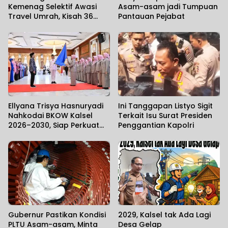
Kemenag Selektif Awasi
Asam-asam jadi Tumpuan
Travel Umrah, Kisah 36
Pantauan Pejabat
Jemaah Kalsel Terlantar di
Jeddah Mengundang Haru
Ellyana Trisya Hasnuryadi
Ini Tanggapan Listyo Sigit
Nahkodai BKOW Kalsel
Terkait Isu Surat Presiden
2026–2030, Siap Perkuat
Penggantian Kapolri
Sinergi Pemberdayaan
Perempuan
Gubernur Pastikan Kondisi
2029, Kalsel tak Ada Lagi
PLTU Asam-asam, Minta
Desa Gelap