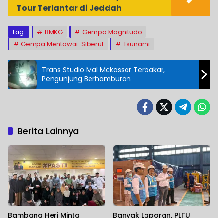
Tour Terlantar di Jeddah
Tag:
BMKG
Gempa Magnitudo
Gempa Mentawai-Siberut
Tsunami
Trans Studio Mal Makassar Terbakar,
Pengunjung Berhamburan
Berita Lainnya
Bambang Heri Minta
Banyak Laporan, PLTU