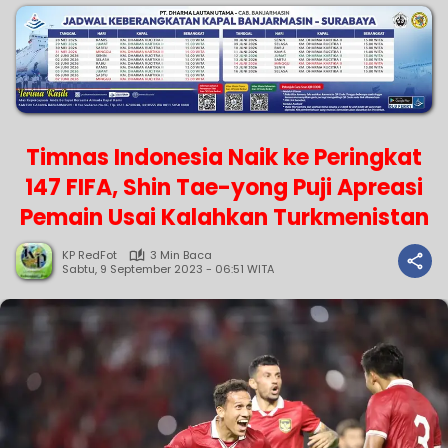
Timnas Indonesia Naik ke Peringkat
147 FIFA, Shin Tae-yong Puji Apreasi
Pemain Usai Kalahkan Turkmenistan
KP RedFot
3 Min Baca
Sabtu, 9 September 2023 - 06:51 WITA