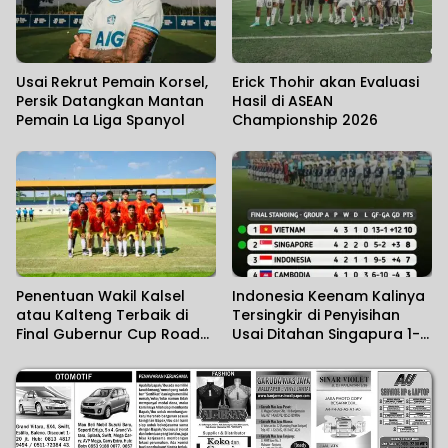
Usai Rekrut Pemain Korsel,
Erick Thohir akan Evaluasi
Persik Datangkan Mantan
Hasil di ASEAN
Pemain La Liga Spanyol
Championship 2026
Penentuan Wakil Kalsel
Indonesia Keenam Kalinya
atau Kalteng Terbaik di
Tersingkir di Penyisihan
Final Gubernur Cup Road
Usai Ditahan Singapura 1-1,
to Pangdam XXII/KB 2026
Vietnam Hajar Kamboja 3-1