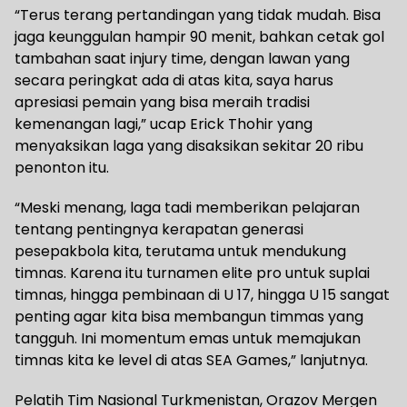
“Terus terang pertandingan yang tidak mudah. Bisa
jaga keunggulan hampir 90 menit, bahkan cetak gol
tambahan saat injury time, dengan lawan yang
secara peringkat ada di atas kita, saya harus
apresiasi pemain yang bisa meraih tradisi
kemenangan lagi,” ucap Erick Thohir yang
menyaksikan laga yang disaksikan sekitar 20 ribu
penonton itu.
“Meski menang, laga tadi memberikan pelajaran
tentang pentingnya kerapatan generasi
pesepakbola kita, terutama untuk mendukung
timnas. Karena itu turnamen elite pro untuk suplai
timnas, hingga pembinaan di U 17, hingga U 15 sangat
penting agar kita bisa membangun timmas yang
tangguh. Ini momentum emas untuk memajukan
timnas kita ke level di atas SEA Games,” lanjutnya.
Pelatih Tim Nasional Turkmenistan, Orazov Mergen