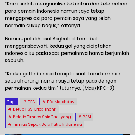
“Kami sudah menganalisa kekuatan dan kelemahan
para pemain Indonesia namun saya tetap
mengapresiasi para pemain saya yang telah
bermain cukup bagus,” katanya.
Namun, pelatih asal Asghabat tersebut
menggarisbawahi, kedua gol yang diciptakan
Indonesia itu pada saat pemainnya hanya berjumlah
sepuluh.
“Kedua gol Indonesia tercipta saat kami bermain
sepuluh orang, namun saya tetap puas dengan
permainan kedua tim,” tuturnya. (Mau/KPO-3)
Tag:
FIFA
Fifa Matchday
Ketua PSSI Erick Thohir
Pelatih Timnas Shin Tae-yong
PSSI
Timnas Sepak Bola Putra Indonesia