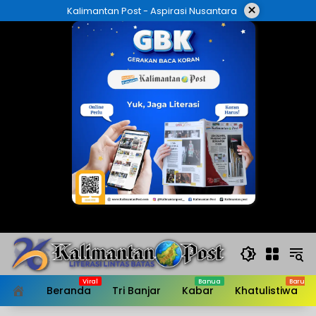
Langsung
×
Kalimantan Post - Aspirasi Nusantara
ke
konten
Beranda
Tri Banjar
Kabar
Khatulistiwa
HOME