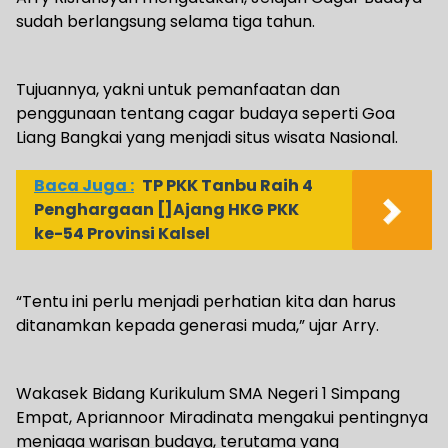
sudah berlangsung selama tiga tahun.
Tujuannya, yakni untuk pemanfaatan dan
penggunaan tentang cagar budaya seperti Goa
Liang Bangkai yang menjadi situs wisata Nasional.
Baca Juga :
TP PKK Tanbu Raih 4
Penghargaan []Ajang HKG PKK
ke-54 Provinsi Kalsel
“Tentu ini perlu menjadi perhatian kita dan harus
ditanamkan kepada generasi muda,” ujar Arry.
Wakasek Bidang Kurikulum SMA Negeri 1 Simpang
Empat, Apriannoor Miradinata mengakui pentingnya
menjaga warisan budaya, terutama yang