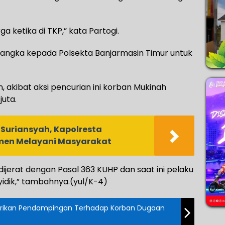
 ketika di TKP,” kata Partogi.
ngka kepada Polsekta Banjarmasin Timur untuk
 akibat aksi pencurian ini korban Mukinah
juta.
 Suriansyah, Kapolresta
men Melayani Masyarakat
dijerat dengan Pasal 363 KUHP dan saat ini pelaku
idik,” tambahnya.(yul/K-4)
erikan Pendampingan Terhadap Korban Dugaan