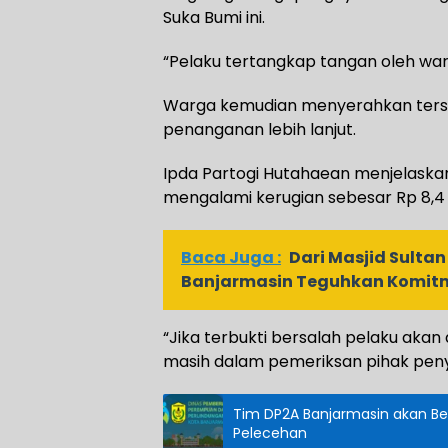
Suka Bumi ini.
“Pelaku tertangkap tangan oleh warga
Warga kemudian menyerahkan tersa
penanganan lebih lanjut.
Ipda Partogi Hutahaean menjelaskan,
mengalami kerugian sebesar Rp 8,4 
Baca Juga :
Dari Masjid Sultan
Banjarmasin Teguhkan Komit
“Jika terbukti bersalah pelaku akan 
masih dalam pemeriksan pihak peny
Tim DP2A Banjarmasin akan B
Pelecehan