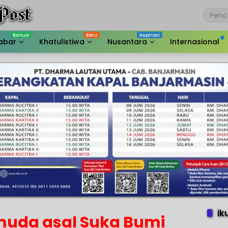
abar
Khatulistiwa
Nusantara
Internasional
ik
muda asal Suka Bumi