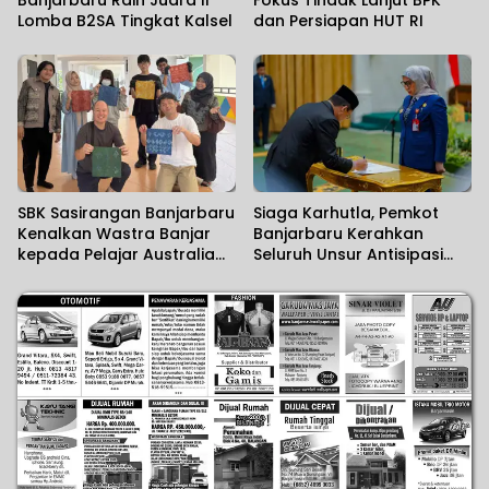
Banjarbaru Raih Juara II
Fokus Tindak Lanjut BPK
Lomba B2SA Tingkat Kalsel
dan Persiapan HUT RI
SBK Sasirangan Banjarbaru
Siaga Karhutla, Pemkot
Kenalkan Wastra Banjar
Banjarbaru Kerahkan
kepada Pelajar Australia
Seluruh Unsur Antisipasi
dan Jepang
Musim Kemarau