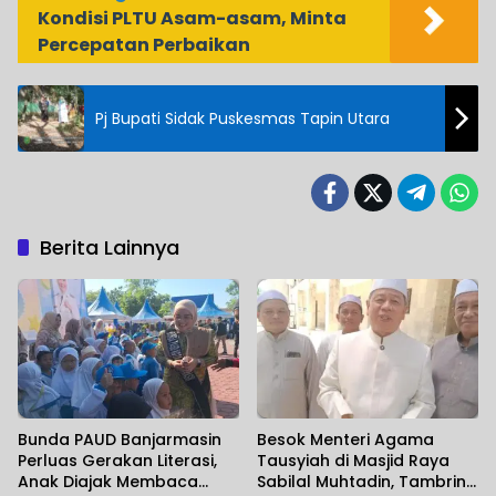
Kondisi PLTU Asam-asam, Minta
Percepatan Perbaikan
Pj Bupati Sidak Puskesmas Tapin Utara
Berita Lainnya
Bunda PAUD Banjarmasin
Besok Menteri Agama
Perluas Gerakan Literasi,
Tausyiah di Masjid Raya
Anak Diajak Membaca
Sabilal Muhtadin, Tambrin