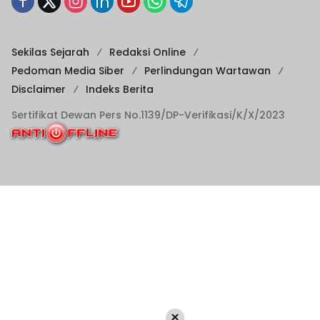
Sekilas Sejarah
Redaksi Online
Pedoman Media Siber
Perlindungan Wartawan
Disclaimer
Indeks Berita
Sertifikat Dewan Pers No.1139/DP-Verifikasi/K/X/2023
×