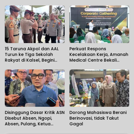
Sambil Mengenal Satwa
Sebut Diperkirakan 7 Ribu
Jamaah Hadir
15 Taruna Akpol dan AAL
Perkuat Respons
Turun ke Tiga Sekolah
Kecelakaan Kerja, Amanah
Rakyat di Kalsel, Begini
Medical Centre Bekali
Harapan Kapolda
Perusahaan Penanganan
Cedera Sejak Menit
Pertama
Disinggung Dasar Kritik ASN
Dorong Mahasiswa Berani
Disebut Absen, Ngopi,
Berinovasi, tidak Takut
Absen, Pulang, Ketua
Gagal
Komisi II DPR RI Minta