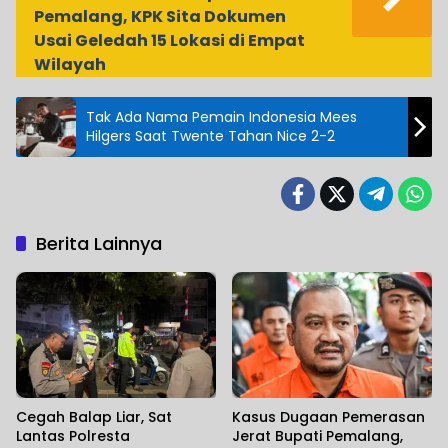
Pemalang, KPK Sita Dokumen
Usai Geledah 15 Lokasi di Empat
Wilayah
Tak Ada Nama Pemain Indonesia Mees
Hilgers Saat Twente Tahan Nice 2-2
Berita Lainnya
Cegah Balap Liar, Sat
Kasus Dugaan Pemerasan
Lantas Polresta
Jerat Bupati Pemalang,