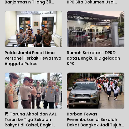
Banjarmasin Tilang 30
KPK Sita Dokumen Usai
Pengendara
Geledah 15 Lokasi di Empat
Wilayah
Polda Jambi Pecat Lima
Rumah Sekretaris DPRD
Personel Terkait Tewasnya
Kota Bengkulu Digeladah
Anggota Polres
KPK
15 Taruna Akpol dan AAL
Korban Tewas
Turun ke Tiga Sekolah
Penembakan di Sekolah
Rakyat di Kalsel, Begini
Dekat Bangkok Jadi Tujuh