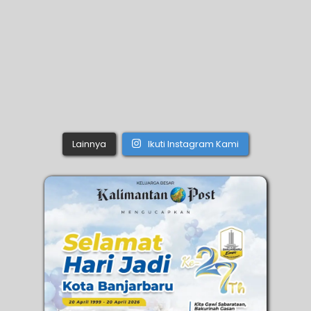
Lainnya
Ikuti Instagram Kami