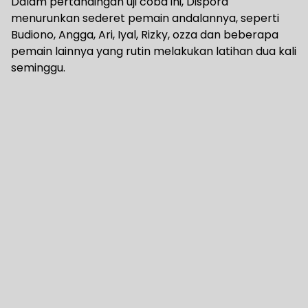
Dalam pertandingan uji coba ini, Dispora
menurunkan sederet pemain andalannya, seperti
Budiono, Angga, Ari, Iyal, Rizky, ozza dan beberapa
pemain lainnya yang rutin melakukan latihan dua kali
seminggu.