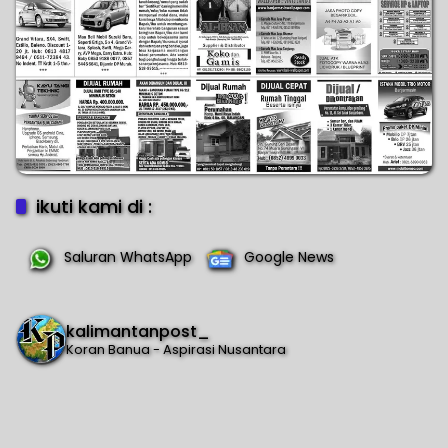
ikuti kami di :
Saluran WhatsApp
Google News
kalimantanpost_
Koran Banua - Aspirasi Nusantara