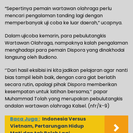
“Sepertinya pemain wartawan olahraga perlu
mencari pengalaman tanding lagi dengan
memperbanyak uji coba ke luar daerah,” ucapnya.
Dalam ujicoba kemarin, para pebulutangkis
Wartawan Olahraga, nampaknya kalah pengalaman
menghadapi para pemain Dispora yang dinakhodai
langsung oleh Budiono.
‘’Dari hasil eksibisi ini kita jadikan pelajaran agar nanti
bias tampil lebih baik, dengan cara giat berlatih
secara rutin, apalagi pihak Dispora memberikan
kesempatan untuk latihan bersama,’’ papar
Muhammad Tolah yang merupakan pebulutangkis
andalan wartawan olahraga Kalsel. (nfr/k-9)
Baca Juga :
Indonesia Versus
Vietnam, Pertarungan Hidup