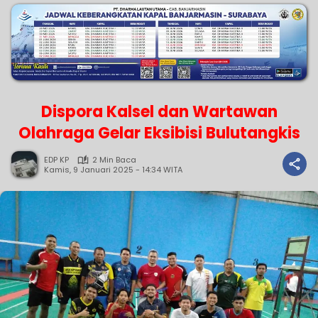
Dispora Kalsel dan Wartawan
Olahraga Gelar Eksibisi Bulutangkis
EDP KP
2 Min Baca
Kamis, 9 Januari 2025 - 14:34 WITA