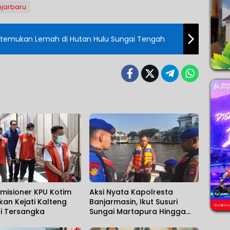
njarbaru
 Ditemukan Lemah di Hutan Hulu Sungai Tengah
misioner KPU Kotim
Aksi Nyata Kapolresta
kan Kejati Kalteng
Banjarmasin, Ikut Susuri
i Tersangka
Sungai Martapura Hingga
Korban Tenggelam