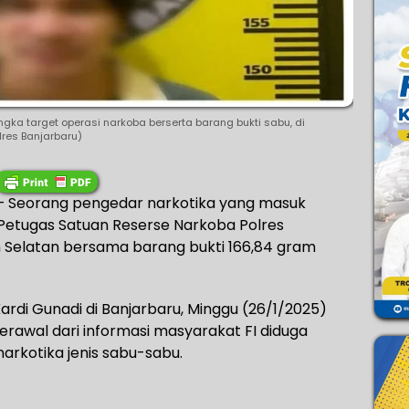
gka target operasi narkoba berserta barang bukti sabu, di
lres Banjarbaru)
 Seorang pengedar narkotika yang masuk
us Petugas Satuan Reserse Narkoba Polres
n Selatan bersama barang bukti 166,84 gram
ardi Gunadi di Banjarbaru, Minggu (26/1/2025)
awal dari informasi masyarakat FI diduga
rkotika jenis sabu-sabu.