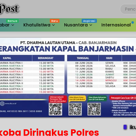
abar
Khatulistiwa
Nusantara
Internasional
ik
oba Diringkus Polres