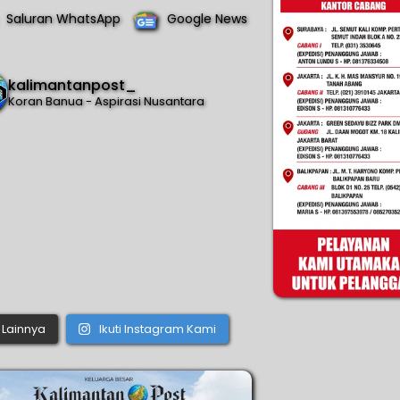
Saluran WhatsApp
Google News
kalimantanpost_
Koran Banua - Aspirasi Nusantara
Lainnya
Ikuti Instagram Kami