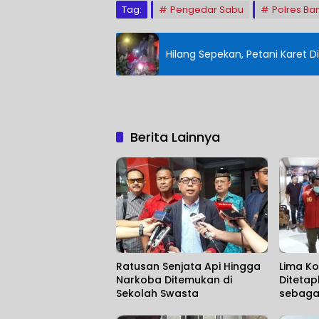
Tag:
Pengedar Sabu
Polres Ba
Hilang Sepekan, Petani Karet
Berita Lainnya
Ratusan Senjata Api Hingga
Lima Ko
Narkoba Ditemukan di
Ditetap
Sekolah Swasta
sebaga