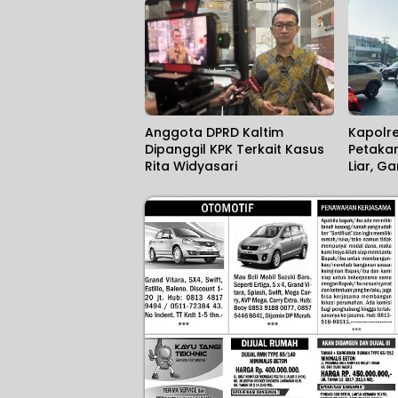
Anggota DPRD Kaltim
Kapolr
Dipanggil KPK Terkait Kasus
Petakan
Rita Widyasari
Liar, G
Tetang
Penceg