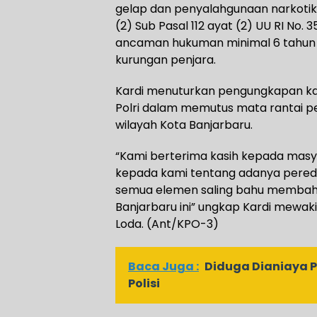
gelap dan penyalahgunaan narkotika 
(2) Sub Pasal 112 ayat (2) UU RI No
ancaman hukuman minimal 6 tahun 
kurungan penjara.
Kardi menuturkan pengungkapan kas
Polri dalam memutus mata rantai 
wilayah Kota Banjarbaru.
“Kami berterima kasih kepada masy
kepada kami tentang adanya peredar
semua elemen saling bahu membah
Banjarbaru ini” ungkap Kardi mewaki
Loda. (Ant/KPO-3)
Baca Juga :
Diduga Dianiaya Pa
Polisi