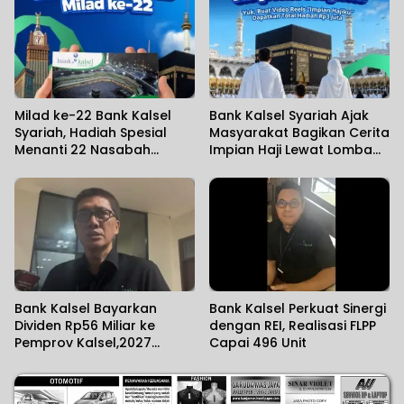
Milad ke-22 Bank Kalsel
Bank Kalsel Syariah Ajak
Syariah, Hadiah Spesial
Masyarakat Bagikan Cerita
Menanti 22 Nasabah
Impian Haji Lewat Lomba
Pertama Tabungan Haji iB
Video Reels
Ar-Rahman
Bank Kalsel Bayarkan
Bank Kalsel Perkuat Sinergi
Dividen Rp56 Miliar ke
dengan REI, Realisasi FLPP
Pemprov Kalsel,2027
Capai 496 Unit
Dividen Ditarget Naik Rp61
Miliar