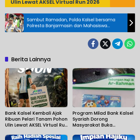
Ulin Lewat AKSEL Virtual Run 2026
Sambut Ramadan, Polda Kalsel bersama
Polresta Banjarmasin dan Mahasiswa
Salurkan Bansos Polri Presisi
Berita Lainnya
Bank Kalsel Kembali Ajak
Program Milad Bank Kalsel
Ribuan Pelari Tanam Pohon
Syariah Dorong
Ulin Lewat AKSEL Virtual Run
Masyarakat Buka
2026
Tabungan Haji