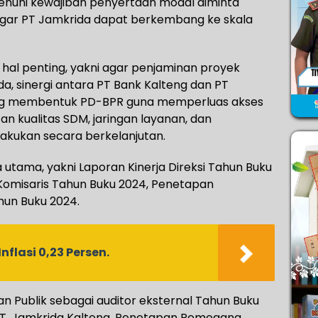
enuhi kewajiban penyertaan modal diminta
ar PT Jamkrida dapat berkembang ke skala
al penting, yakni agar penjaminan proyek
, sinergi antara PT Bank Kalteng dan PT
ong membentuk PD-BPR guna memperluas akses
 kualitas SDM, jaringan layanan, dan
lakukan secara berkelanjutan.
tama, yakni Laporan Kinerja Direksi Tahun Buku
omisaris Tahun Buku 2024, Penetapan
hun Buku 2024.
Inflasi 0,23 Persen.
 Publik sebagai auditor eksternal Tahun Buku
PT. Jamkrida Kalteng, Penetapan Pemegang