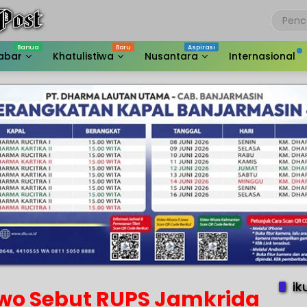
abar
Khatulistiwa
Nusantara
Internasional
ik
wo Sebut RUPS Jamkrida