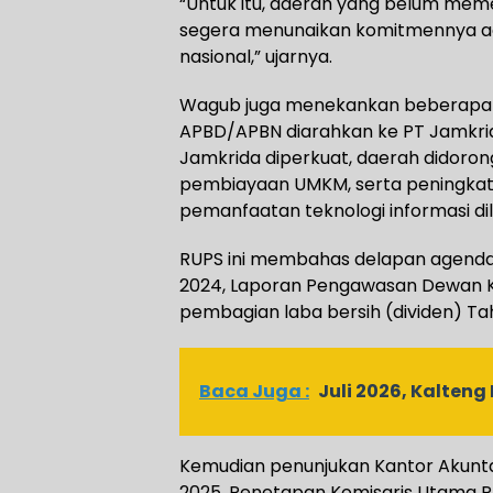
“Untuk itu, daerah yang belum mem
segera menunaikan komitmennya ag
nasional,” ujarnya.
Wagub juga menekankan beberapa h
APBD/APBN diarahkan ke PT Jamkrida
Jamkrida diperkuat, daerah didor
pembiayaan UMKM, serta peningkatan
pemanfaatan teknologi informasi di
RUPS ini membahas delapan agenda u
2024, Laporan Pengawasan Dewan K
pembagian laba bersih (dividen) Ta
Baca Juga :
Juli 2026, Kalteng 
Kemudian penunjukan Kantor Akuntan
2025, Penetapan Komisaris Utama 