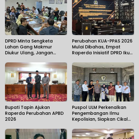
DPRD Minta Sengketa
Perubahan KUA-PPAS 2026
Lahan Gang Makmur
Mulai Dibahas, Empat
Diukur Ulang, Jangan
Raperda Inisiatif DPRD Ikut
Sampai Jalan Warga
Digodok
Menyusut
Bupati Tapin Ajukan
Puspol ULM Perkenalkan
Raperda Perubahan APBD
Pengembangan Ilmu
2026
Kepolisian, Siapkan Cikal
Bakal Program Studi