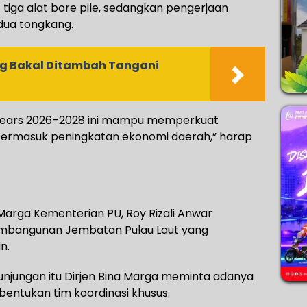
 tiga alat bore pile, sedangkan pengerjaan
dua tongkang.
ng Bakal Ditambah Tangani
years 2026–2028 ini mampu memperkuat
l. Termasuk peningkatan ekonomi daerah,” harap
a Marga Kementerian PU, Roy Rizali Anwar
embangunan Jembatan Pulau Laut yang
n.
unjungan itu Dirjen Bina Marga meminta adanya
mbentukan tim koordinasi khusus.