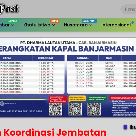
abar
Khatulistiwa
Nusantara
Internasional
ik
im Koordinasi Jembatan