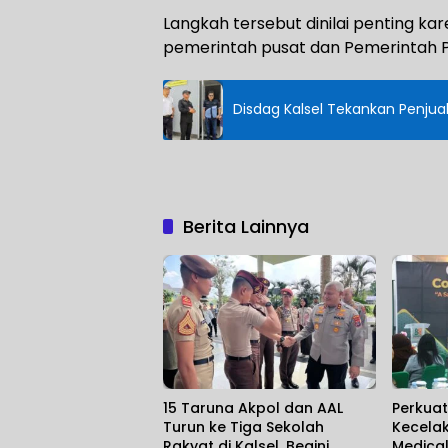
Langkah tersebut dinilai penting 
pemerintah pusat dan Pemerintah P
Disdag Kalsel Tekankan Penjual
Berita Lainnya
15 Taruna Akpol dan AAL
Perkua
Turun ke Tiga Sekolah
Kecela
Rakyat di Kalsel, Begini
Medical