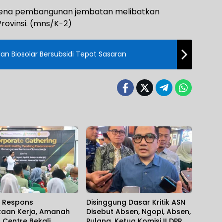
karena pembangunan jembatan melibatkan
rovinsi. (mns/K-2)
an Biosolar Bersubsidi Tepat Sasaran
t Respons
Disinggung Dasar Kritik ASN
kaan Kerja, Amanah
Disebut Absen, Ngopi, Absen,
 Centre Bekali
Pulang, Ketua Komisi II DPR RI