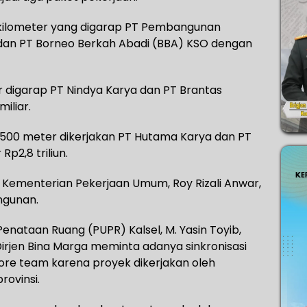
tu kilometer yang digarap PT Pembangunan
dan PT Borneo Berkah Abadi (BBA) KSO dengan
er digarap PT Nindya Karya dan PT Brantas
iliar.
500 meter dikerjakan PT Hutama Karya dan PT
p2,8 triliun.
a Kementerian Pekerjaan Umum, Roy Rizali Anwar,
ngunan.
nataan Ruang (PUPR) Kalsel, M. Yasin Toyib,
rjen Bina Marga meminta adanya sinkronisasi
re team karena proyek dikerjakan oleh
ovinsi.