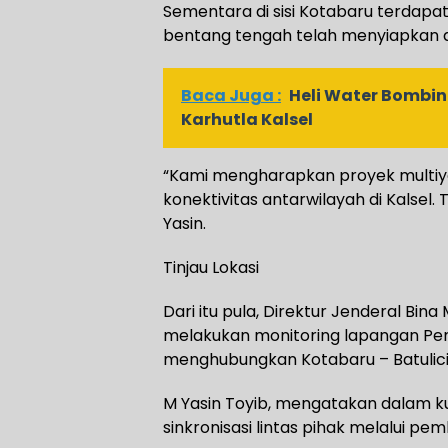
Sementara di sisi Kotabaru terdapat
bentang tengah telah menyiapkan 
Baca Juga :
Heli Water Bombi
Karhutla Kalsel
“Kami mengharapkan proyek multi
konektivitas antarwilayah di Kalse
Yasin.
Tinjau Lokasi
Dari itu pula, Direktur Jenderal Bin
melakukan monitoring lapangan P
menghubungkan Kotabaru – Batulici
M Yasin Toyib, mengatakan dalam k
sinkronisasi lintas pihak melalui pe