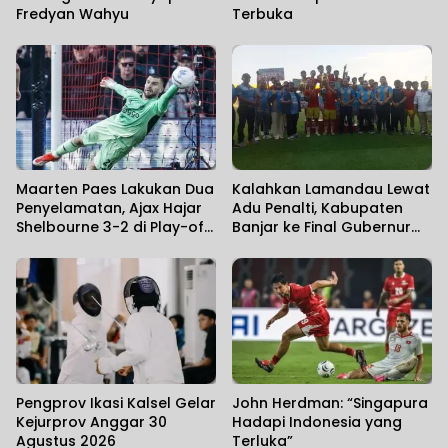
Fredyan Wahyu
Terbuka
Maarten Paes Lakukan Dua
Kalahkan Lamandau Lewat
Penyelamatan, Ajax Hajar
Adu Penalti, Kabupaten
Shelbourne 3-2 di Play-off
Banjar ke Final Gubernur
Conference League
Cup Road to Pangdam
XXII/KB 2026
Pengprov Ikasi Kalsel Gelar
John Herdman: “Singapura
Kejurprov Anggar 30
Hadapi Indonesia yang
Agustus 2026
Terluka”