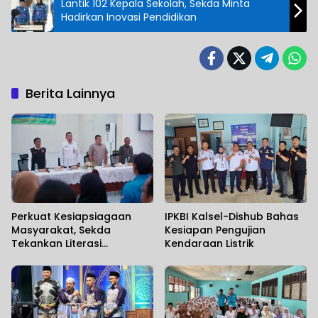
Lantik 102 Kepala Sekolah, Sekda Minta
Hadirkan Inovasi Pendidikan
Berita Lainnya
Perkuat Kesiapsiagaan
IPKBI Kalsel-Dishub Bahas
Masyarakat, Sekda
Kesiapan Pengujian
Tekankan Literasi
Kendaraan Listrik
Kebencanaan