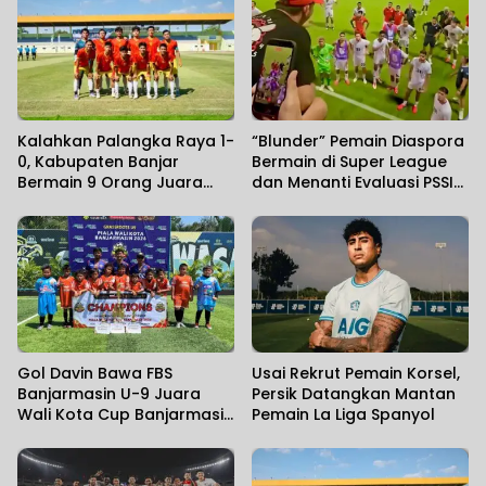
Kalahkan Palangka Raya 1-
“Blunder” Pemain Diaspora
0, Kabupaten Banjar
Bermain di Super League
Bermain 9 Orang Juara
dan Menanti Evaluasi PSSI
Gubernur Cup Road to
Atas Kegagalan di Piala
Pangdam XXII/KB 2026
AFF
Gol Davin Bawa FBS
Usai Rekrut Pemain Korsel,
Banjarmasin U-9 Juara
Persik Datangkan Mantan
Wali Kota Cup Banjarmasin
Pemain La Liga Spanyol
2026