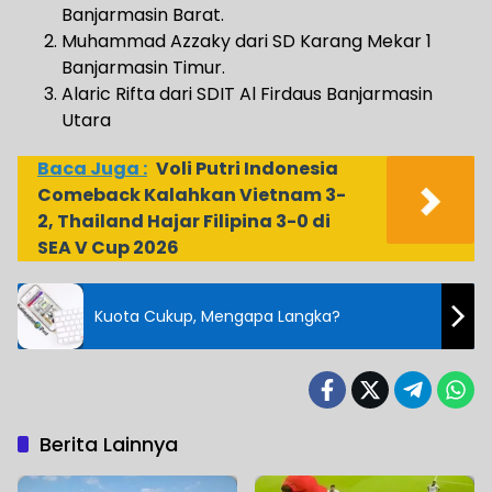
Banjarmasin Barat.
Muhammad Azzaky dari SD Karang Mekar 1
Banjarmasin Timur.
Alaric Rifta dari SDIT Al Firdaus Banjarmasin
Utara
Baca Juga :
Voli Putri Indonesia
Comeback Kalahkan Vietnam 3-
2, Thailand Hajar Filipina 3-0 di
SEA V Cup 2026
Kuota Cukup, Mengapa Langka?
Berita Lainnya