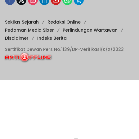
Sekilas Sejarah
Redaksi Online
Pedoman Media Siber
Perlindungan Wartawan
Disclaimer
Indeks Berita
Sertifikat Dewan Pers No.1139/DP-Verifikasi/K/X/2023