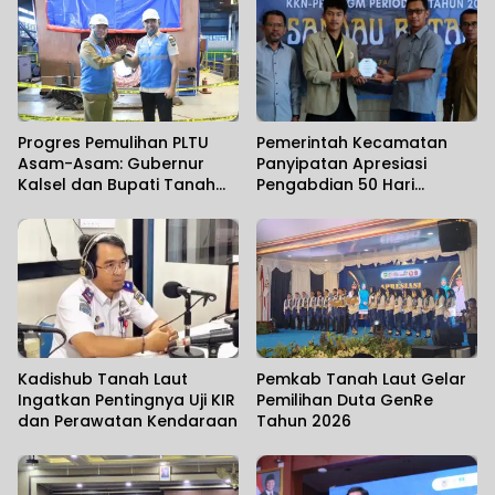
Progres Pemulihan PLTU
Pemerintah Kecamatan
Asam-Asam: Gubernur
Panyipatan Apresiasi
Kalsel dan Bupati Tanah
Pengabdian 50 Hari
Laut Pastikan Kesiapan
Mahasiswa KKN-PPM UGM
Infrastruktur Kelistrikan
Kadishub Tanah Laut
Pemkab Tanah Laut Gelar
Ingatkan Pentingnya Uji KIR
Pemilihan Duta GenRe
dan Perawatan Kendaraan
Tahun 2026